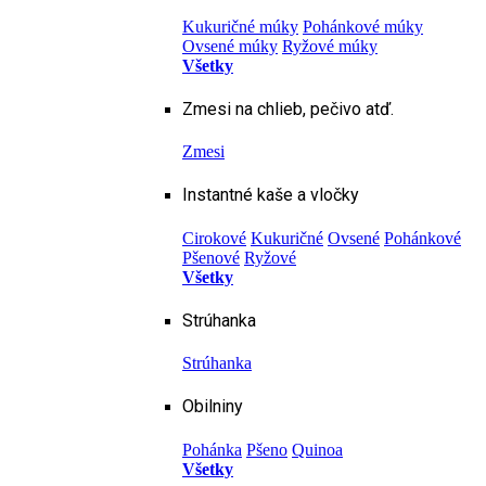
Kukuričné múky
Pohánkové múky
Ovsené múky
Ryžové múky
Všetky
Zmesi na chlieb, pečivo atď.
Zmesi
Instantné kaše a vločky
Cirokové
Kukuričné
Ovsené
Pohánkové
Pšenové
Ryžové
Všetky
Strúhanka
Strúhanka
Obilniny
Pohánka
Pšeno
Quinoa
Všetky