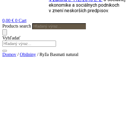
ekonomike a sociálnych podnikoch
v znení neskorších predpisov.
0,00
€
0
Cart
Products search
Vyhľadať
Domov
/
Obilniny
/ Ryža Basmati natural