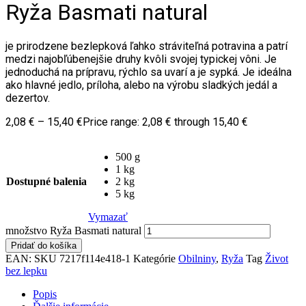
Ryža Basmati natural
je prirodzene bezlepková ľahko stráviteľná potravina a patrí
medzi najobľúbenejšie druhy kvôli svojej typickej vôni. Je
jednoduchá na prípravu, rýchlo sa uvarí a je sypká. Je ideálna
ako hlavné jedlo, príloha, alebo na výrobu sladkých jedál a
dezertov.
2,08
€
–
15,40
€
Price range: 2,08 € through 15,40 €
500 g
1 kg
Dostupné balenia
2 kg
5 kg
Vymazať
množstvo Ryža Basmati natural
Pridať do košíka
EAN:
SKU
7217f114e418-1
Kategórie
Obilniny
,
Ryža
Tag
Život
bez lepku
Popis