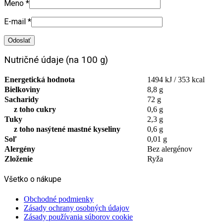
Meno
*
E-mail
*
Nutričné údaje (na 100 g)
Energetická hodnota
1494 kJ / 353 kcal
Bielkoviny
8,8 g
Sacharidy
72 g
z toho cukry
0,6 g
Tuky
2,3 g
z toho nasýtené mastné kyseliny
0,6 g
Soľ
0,01 g
Alergény
Bez alergénov
Zloženie
Ryža
Všetko o nákupe
Obchodné podmienky
Zásady ochrany osobných údajov
Zásady používania súborov cookie