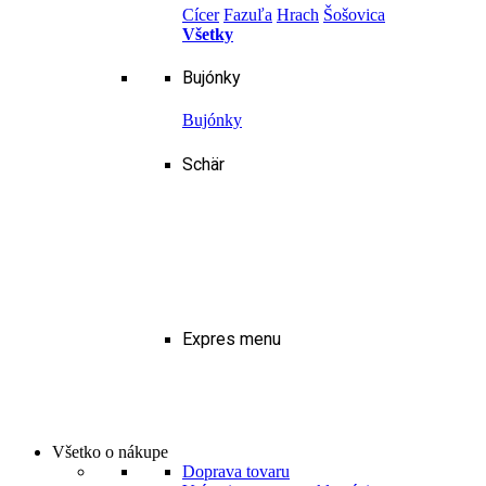
Cícer
Fazuľa
Hrach
Šošovica
Všetky
Bujónky
Bujónky
Schär
Expres menu
Všetko o nákupe
Doprava tovaru