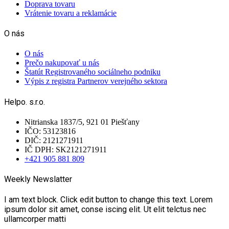
Doprava tovaru
Vrátenie tovaru a reklamácie
O nás
O nás
Prečo nakupovať u nás
Štatút Registrovaného sociálneho podniku
Výpis z registra Partnerov verejného sektora
Helpo. s.r.o.
Nitrianska 1837/5, 921 01 Piešťany
IČO: 53123816
DIČ: 2121271911
IČ DPH: SK2121271911
+421 905 881 809
Weekly Newslatter
I am text block. Click edit button to change this text. Lorem
ipsum dolor sit amet, conse iscing elit. Ut elit telctus nec
ullamcorper matti