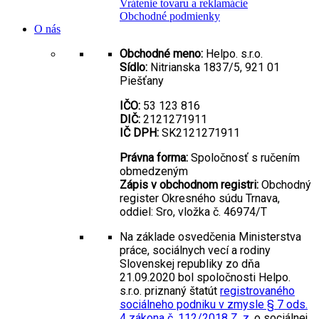
Vrátenie tovaru a reklamácie
Obchodné podmienky
O nás
Obchodné meno:
Helpo. s.r.o.
Sídlo:
Nitrianska 1837/5, 921 01
Piešťany
IČO:
53 123 816
DIČ:
2121271911
IČ DPH:
SK2121271911
Právna forma:
Spoločnosť s ručením
obmedzeným
Zápis v obchodnom registri:
Obchodný
register Okresného súdu Trnava,
oddiel: Sro, vložka č. 46974/T
Na základe osvedčenia Ministerstva
práce, sociálnych vecí a rodiny
Slovenskej republiky zo dňa
21.09.2020 bol spoločnosti Helpo.
s.r.o. priznaný štatút
registrovaného
sociálneho podniku v zmysle § 7 ods.
4 zákona č. 112/2018 Z. z.
o sociálnej