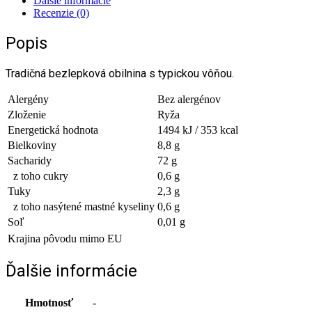
Ďalšie informácie
Recenzie (0)
Popis
Tradičná bezlepková obilnina s typickou vôňou.
Alergény
Bez alergénov
Zloženie
Ryža
Energetická hodnota
1494 kJ / 353 kcal
Bielkoviny
8,8 g
Sacharidy
72 g
z toho cukry
0,6 g
Tuky
2,3 g
z toho nasýtené mastné kyseliny
0,6 g
Soľ
0,01 g
Krajina pôvodu mimo EU
Ďalšie informácie
Hmotnosť
-