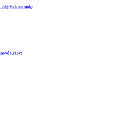
 múky
Ryžové múky
enové
Ryžové