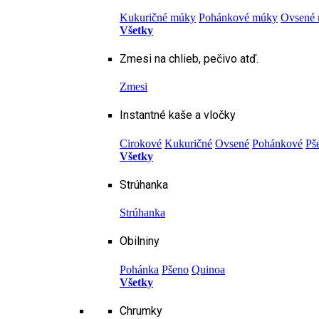
Kukuričné múky
Pohánkové múky
Ovsené
Všetky
Zmesi na chlieb, pečivo atď.
Zmesi
Instantné kaše a vločky
Cirokové
Kukuričné
Ovsené
Pohánkové
Pš
Všetky
Strúhanka
Strúhanka
Obilniny
Pohánka
Pšeno
Quinoa
Všetky
Chrumky