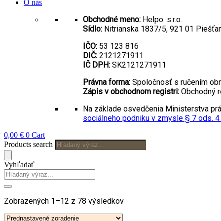
O nás
Obchodné meno:
Helpo. s.r.o.
Sídlo:
Nitrianska 1837/5, 921 01 Piešťa
IČO:
53 123 816
DIČ:
2121271911
IČ DPH:
SK2121271911
Právna forma:
Spoločnosť s ručením o
Zápis v obchodnom registri:
Obchodný re
Na základe osvedčenia Ministerstva prác
sociálneho podniku v zmysle § 7 ods. 4
0,00
€
0
Cart
Products search
Vyhľadať
Zobrazených 1–12 z 78 výsledkov