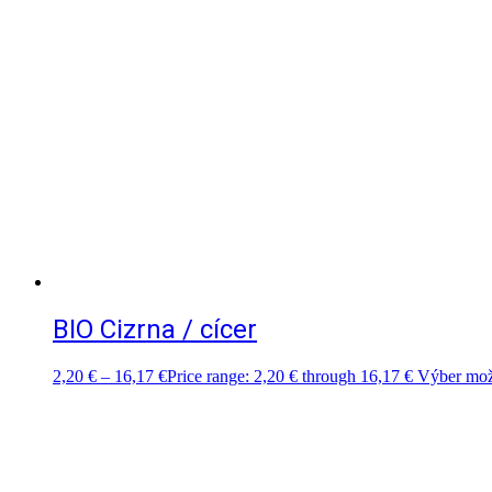
BIO Cizrna / cícer
2,20
€
–
16,17
€
Price range: 2,20 € through 16,17 €
Výber mož