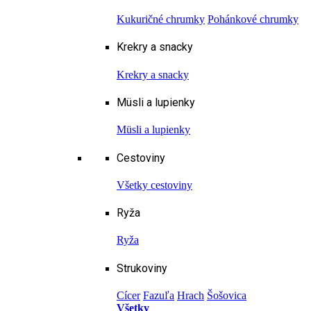
Kukuričné chrumky
Pohánkové chrumky
Krekry a snacky
Krekry a snacky
Müsli a lupienky
Müsli a lupienky
Cestoviny
Všetky cestoviny
Ryža
Ryža
Strukoviny
Cícer
Fazuľa
Hrach
Šošovica
Všetky