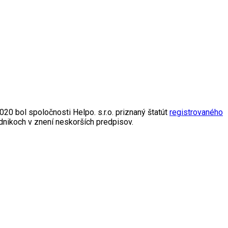
20 bol spoločnosti Helpo. s.r.o. priznaný štatút
registrovaného
dnikoch v znení neskorších predpisov.