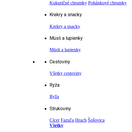
Kukuričné chrumky
Pohánkové chrumky
Krekry a snacky
Krekry a snacky
Müsli a lupienky
Müsli a lupienky
Cestoviny
Všetky cestoviny
Ryža
Ryža
Strukoviny
Cícer
Fazuľa
Hrach
Šošovica
Všetky