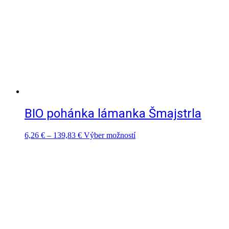
vybrať
na
stránke
produktu.
BIO pohánka lámanka Šmajstrla
Price
Tento
6,26
€
–
139,83
€
Výber možností
range:
produkt
6,26 €
má
through
viacero
139,83 €
variantov.
Možnosti
si
môžete
vybrať
na
stránke