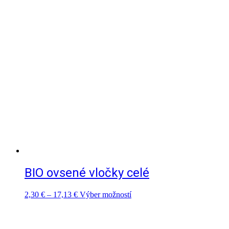
BIO ovsené vločky celé
Price
Tento
2,30
€
–
17,13
€
Výber možností
range:
produkt
2,30 €
má
through
viacero