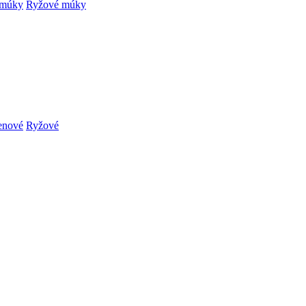
 múky
Ryžové múky
enové
Ryžové