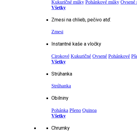
Kukuričné múky
Pohánkové múky
Ovsené
Všetky
Zmesi na chlieb, pečivo atď.
Zmesi
Instantné kaše a vločky
Cirokové
Kukuričné
Ovsené
Pohánkové
Pš
Všetky
Strúhanka
Strúhanka
Obilniny
Pohánka
Pšeno
Quinoa
Všetky
Chrumky