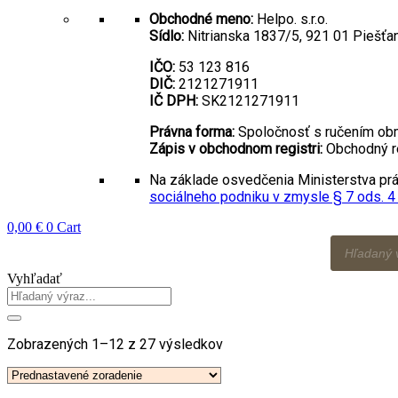
Obchodné meno:
Helpo. s.r.o.
Sídlo:
Nitrianska 1837/5, 921 01 Piešťa
IČO:
53 123 816
DIČ:
2121271911
IČ DPH:
SK2121271911
Právna forma:
Spoločnosť s ručením o
Zápis v obchodnom registri:
Obchodný re
Na základe osvedčenia Ministerstva prác
sociálneho podniku v zmysle § 7 ods. 4
0,00
€
0
Cart
Products
search
Vyhľadať
Zobrazených 1–12 z 27 výsledkov