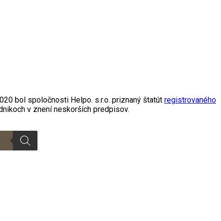
20 bol spoločnosti Helpo. s.r.o. priznaný štatút
registrovaného
dnikoch v znení neskorších predpisov.