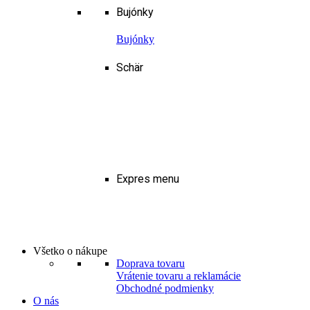
Bujónky
Bujónky
Schär
Expres menu
Všetko o nákupe
Doprava tovaru
Vrátenie tovaru a reklamácie
Obchodné podmienky
O nás