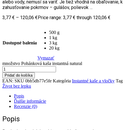
alebo vody, nemusí sa variť. Je tiež vhodná na obaľovanie, k
zahusťovanie pokrmov – gulášov, polievok …
3,77
€
–
120,06
€
Price range: 3,77 € through 120,06 €
500 g
1 kg
Dostupné balenia
3 kg
20 kg
Vymazať
množstvo Pohánková kaša instantná natural
Pridať do košíka
EAN:
SKU
0bb5db77e5fe
Kategória
Instantné kaše a vločky
Tag
Život bez lepku
Popis
Ďalšie informácie
Recenzie (0)
Popis