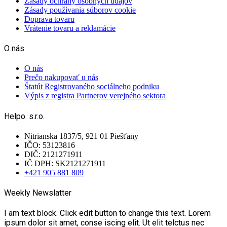
Zásady ochrany osobných údajov
Zásady používania súborov cookie
Doprava tovaru
Vrátenie tovaru a reklamácie
O nás
O nás
Prečo nakupovať u nás
Štatút Registrovaného sociálneho podniku
Výpis z registra Partnerov verejného sektora
Helpo. s.r.o.
Nitrianska 1837/5, 921 01 Piešťany
IČO: 53123816
DIČ: 2121271911
IČ DPH: SK2121271911
+421 905 881 809
Weekly Newslatter
I am text block. Click edit button to change this text. Lorem
ipsum dolor sit amet, conse iscing elit. Ut elit telctus nec