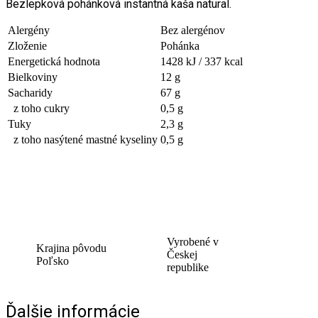
Bezlepková pohánková instantná kaša natural.
Alergény
Bez alergénov
Zloženie
Pohánka
Energetická hodnota
1428 kJ / 337 kcal
Bielkoviny
12 g
Sacharidy
67 g
z toho cukry
0,5 g
Tuky
2,3 g
z toho nasýtené mastné kyseliny
0,5 g
Vyrobené v
Krajina pôvodu
Českej
Poľsko
republike
Ďalšie informácie