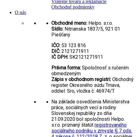
Vrátenie tovaru a reklamácie
Obchodné podmienky
O nás
Obchodné meno:
Helpo. s.r.o.
Sídlo:
Nitrianska 1837/5, 921 01
Piešťany
IČO:
53 123 816
DIČ:
2121271911
IČ DPH:
SK2121271911
Právna forma:
Spoločnosť s ručením
obmedzeným
Zápis v obchodnom registri:
Obchodný
register Okresného súdu Trnava,
oddiel: Sro, vložka č. 46974/T
Na základe osvedčenia Ministerstva
práce, sociálnych vecí a rodiny
Slovenskej republiky zo dňa
21.09.2020 bol spoločnosti Helpo.
s.r.o. priznaný štatút
registrovaného
sociálneho podniku v zmysle § 7 ods.
4 zákona č. 112/2018 Z. z.
o sociálnej