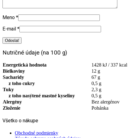
Meno
*
E-mail
*
Nutričné údaje (na 100 g)
Energetická hodnota
1428 kJ / 337 kcal
Bielkoviny
12 g
Sacharidy
67 g
z toho cukry
0,5 g
Tuky
2,3 g
z toho nasýtené mastné kyseliny
0,5 g
Alergény
Bez alergénov
Zloženie
Pohánka
Všetko o nákupe
Obchodné podmienky