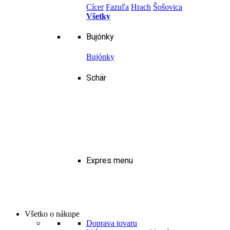
Cícer
Fazuľa
Hrach
Šošovica
Všetky
Bujónky
Bujónky
Schär
Expres menu
Všetko o nákupe
Doprava tovaru