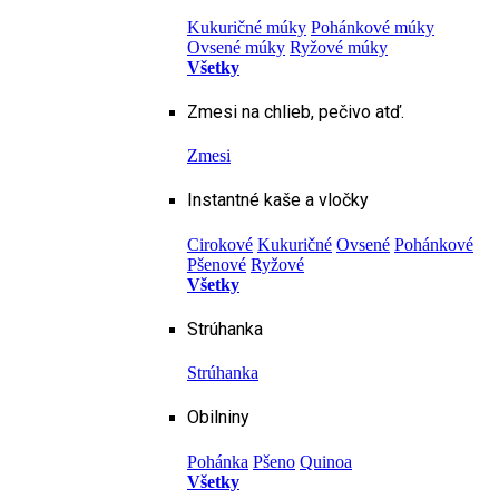
Kukuričné múky
Pohánkové múky
Ovsené múky
Ryžové múky
Všetky
Zmesi na chlieb, pečivo atď.
Zmesi
Instantné kaše a vločky
Cirokové
Kukuričné
Ovsené
Pohánkové
Pšenové
Ryžové
Všetky
Strúhanka
Strúhanka
Obilniny
Pohánka
Pšeno
Quinoa
Všetky