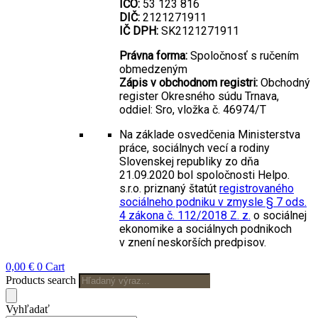
IČO:
53 123 816
DIČ:
2121271911
IČ DPH:
SK2121271911
Právna forma:
Spoločnosť s ručením
obmedzeným
Zápis v obchodnom registri:
Obchodný
register Okresného súdu Trnava,
oddiel: Sro, vložka č. 46974/T
Na základe osvedčenia Ministerstva
práce, sociálnych vecí a rodiny
Slovenskej republiky zo dňa
21.09.2020 bol spoločnosti Helpo.
s.r.o. priznaný štatút
registrovaného
sociálneho podniku v zmysle § 7 ods.
4 zákona č. 112/2018 Z. z.
o sociálnej
ekonomike a sociálnych podnikoch
v znení neskorších predpisov.
0,00
€
0
Cart
Products search
Vyhľadať