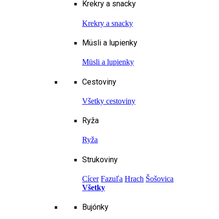
Krekry a snacky
Krekry a snacky
Müsli a lupienky
Müsli a lupienky
Cestoviny
Všetky cestoviny
Ryža
Ryža
Strukoviny
Cícer
Fazuľa
Hrach
Šošovica
Všetky
Bujónky