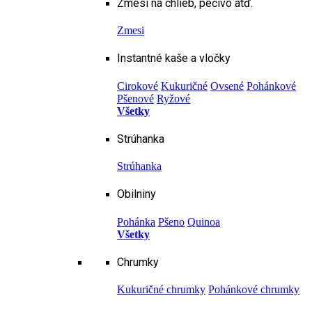
Zmesi na chlieb, pečivo atď.
Zmesi
Instantné kaše a vločky
Cirokové
Kukuričné
Ovsené
Pohánkové
Pšenové
Ryžové
Všetky
Strúhanka
Strúhanka
Obilniny
Pohánka
Pšeno
Quinoa
Všetky
Chrumky
Kukuričné chrumky
Pohánkové chrumky