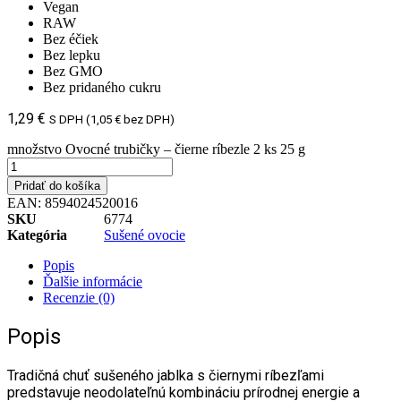
Vegan
RAW
Bez éčiek
Bez lepku
Bez GMO
Bez pridaného cukru
1,29
€
S DPH (
1,05
€
bez DPH)
množstvo Ovocné trubičky – čierne ríbezle 2 ks 25 g
Pridať do košíka
EAN:
8594024520016
SKU
6774
Kategória
Sušené ovocie
Popis
Ďalšie informácie
Recenzie (0)
Popis
Tradičná chuť sušeného jablka s čiernymi ríbezľami
predstavuje neodolateľnú kombináciu prírodnej energie a