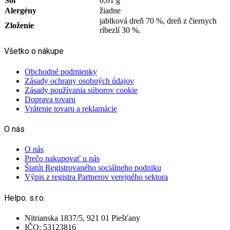
Soľ
0,01 g
Alergény
žiadne
jablková dreň 70 %, dreň z čiernych
Zloženie
ríbezlí 30 %.
Všetko o nákupe
Obchodné podmienky
Zásady ochrany osobných údajov
Zásady používania súborov cookie
Doprava tovaru
Vrátenie tovaru a reklamácie
O nás
O nás
Prečo nakupovať u nás
Štatút Registrovaného sociálneho podniku
Výpis z registra Partnerov verejného sektora
Helpo. s.r.o.
Nitrianska 1837/5, 921 01 Piešťany
IČO: 53123816