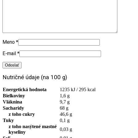
Meno
*
E-mail
*
Nutričné údaje (na 100 g)
Energetická hodnota
1235 kJ / 295 kcal
Bielkoviny
1,6 g
Vláknina
9,7 g
Sacharidy
68 g
z toho cukry
46,6 g
Tuky
0,1 g
z toho nasýtené mastné
0,03 g
kyseliny