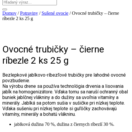
Domov
/
Potraviny
/
Sušené ovocie
/ Ovocné trubičky – čierne
ríbezle 2 ks 25 g
Ovocné trubičky – čierne
ríbezle 2 ks 25 g
Bezlepkové jablkovo-ríbezľové trubičky pre lahodné ovocné
povzbudenie.
Na výrobu drene sa používa technológia drvenia a lisovania
jabĺk na homogenizátore. Vďaka tomu sa naruší ochranný obal
buniek jablčnej vlákniny a do dužiny sa uvoľnia vitamíny a
minerály. Jablká sa potom sušia v sušičke pri nízkej teplote.
Vďaka sušeniu pri nízkej teplote si guľôčky zachovávajú
vitamíny, minerály a bohatú vlákninu.
jablková dužina 70 %, dužina z čiernych ríbezlí 30 %.