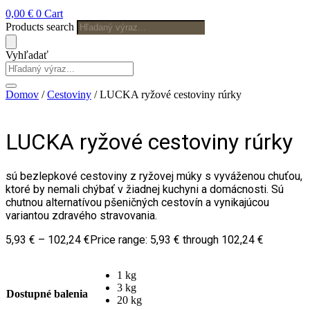
0,00
€
0
Cart
Products search
Vyhľadať
Domov
/
Cestoviny
/ LUCKA ryžové cestoviny rúrky
LUCKA ryžové cestoviny rúrky
sú bezlepkové cestoviny z ryžovej múky s vyváženou chuťou,
ktoré by nemali chýbať v žiadnej kuchyni a domácnosti. Sú
chutnou alternatívou pšeničných cestovín a vynikajúcou
variantou zdravého stravovania.
5,93
€
–
102,24
€
Price range: 5,93 € through 102,24 €
1 kg
3 kg
Dostupné balenia
20 kg