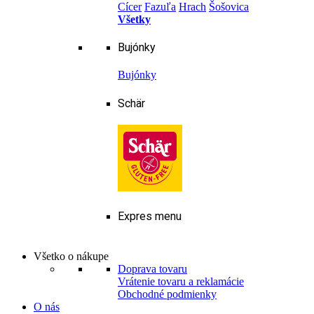
Cícer
Fazuľa
Hrach
Šošovica
Všetky
Bujónky
Bujónky
Schär
Expres menu
Všetko o nákupe
Doprava tovaru
Vrátenie tovaru a reklamácie
Obchodné podmienky
O nás