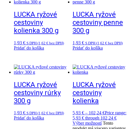
LUCKA ryžové
LUCKA ryžové
cestoviny
cestoviny penne
kolienka 300 g
300 g
1,93
€
1,93
€
S DPH (
1,62
€
bez DPH)
S DPH (
1,62
€
bez DPH)
Pridať do košíka
Pridať do košíka
LUCKA ryžové
LUCKA ryžové
cestoviny rúrky
cestoviny
300 g
kolienka
1,93
€
5,93
€
–
102,24
€
Price range:
S DPH (
1,62
€
bez DPH)
Pridať do košíka
5,93 € through 102,24 €
Výber možností
Tento
produkt má viacero variantov.