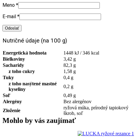
Meno
*
E-mail
*
Nutričné údaje (na 100 g)
Energetická hodnota
1448 kJ / 346 kcal
Bielkoviny
3,42 g
Sacharidy
82,3 g
z toho cukry
1,58 g
Tuky
0,4 g
z toho nasýtené mastné
0,2 g
kyseliny
Soľ
0,49 g
Alergény
Bez alergénov
ryžová múka, prírodný tapiokový
Zloženie
škrob, soľ