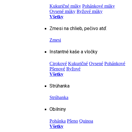
Kukuričné múky
Pohánkové múky
Ovsené múky
Ryžové múky
Všetky
Zmesi na chlieb, pečivo atď.
Zmesi
Instantné kaše a vločky
Cirokové
Kukuričné
Ovsené
Pohánkové
Pšenové
Ryžové
Všetky
Strúhanka
Strúhanka
Obilniny
Pohánka
Pšeno
Quinoa
Všetky