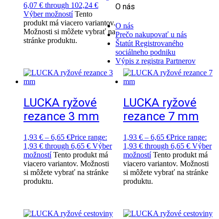
6,07 € through 102,24 €
O nás
Výber možností
Tento
produkt má viacero variantov.
O nás
Možnosti si môžete vybrať na
Prečo nakupovať u nás
stránke produktu.
Štatút Registrovaného
sociálneho podniku
Výpis z registra Partnerov
LUCKA ryžové
LUCKA ryžové
rezance 3 mm
rezance 7 mm
1,93
€
–
6,65
€
Price range:
1,93
€
–
6,65
€
Price range:
1,93 € through 6,65 €
Výber
1,93 € through 6,65 €
Výber
možností
Tento produkt má
možností
Tento produkt má
viacero variantov. Možnosti
viacero variantov. Možnosti
si môžete vybrať na stránke
si môžete vybrať na stránke
produktu.
produktu.