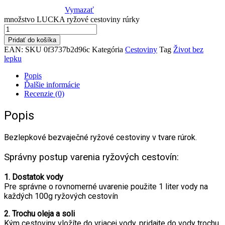
Vymazať
množstvo LUCKA ryžové cestoviny rúrky
Pridať do košíka
EAN:
SKU
0f3737b2d96c
Kategória
Cestoviny
Tag
Život bez
lepku
Popis
Ďalšie informácie
Recenzie (0)
Popis
Bezlepkové bezvaječné ryžové cestoviny v tvare rúrok.
Správny postup varenia ryžových cestovín:
1. Dostatok vody
Pre správne o rovnomerné uvarenie použite 1 liter vody na
každých 100g ryžových cestovín
2. Trochu oleja a soli
Kým cestoviny vložíte do vriacej vody, pridajte do vody trochu