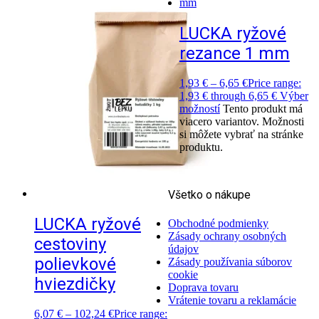
LUCKA ryžové
rezance 1 mm
1,93
€
–
6,65
€
Price range:
1,93 € through 6,65 €
Výber
možností
Tento produkt má
viacero variantov. Možnosti
si môžete vybrať na stránke
produktu.
Všetko o nákupe
LUCKA ryžové
Obchodné podmienky
Zásady ochrany osobných
cestoviny
údajov
polievkové
Zásady používania súborov
cookie
hviezdičky
Doprava tovaru
Vrátenie tovaru a reklamácie
6,07
€
–
102,24
€
Price range: