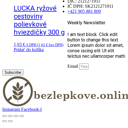
DIČ: 2121271911
IČ DPH: SK2121271911
LUCKA ryžové
+421 905 881 809
cestoviny
Weekly Newslatter
polievkové
hviezdičky 300 g
I am text block. Click edit
button to change this text.
1,93
€
Lorem ipsum dolor sit amet,
S DPH (
1,62
€
bez DPH)
Pridať do košíka
conse iscing elit. Ut elit
telctus nec ullamcorper matti
Email
Subscribe
Instagram
Facebook-f