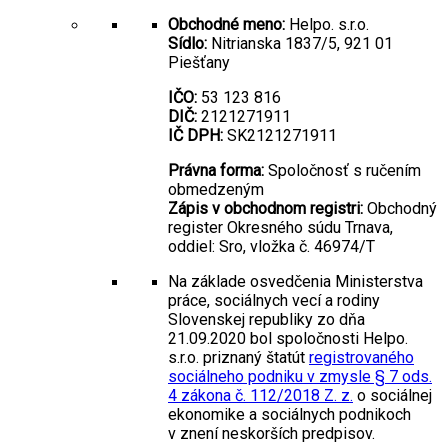
Obchodné meno:
Helpo. s.r.o.
Sídlo:
Nitrianska 1837/5, 921 01
Piešťany
IČO:
53 123 816
DIČ:
2121271911
IČ DPH:
SK2121271911
Právna forma:
Spoločnosť s ručením
obmedzeným
Zápis v obchodnom registri:
Obchodný
register Okresného súdu Trnava,
oddiel: Sro, vložka č. 46974/T
Na základe osvedčenia Ministerstva
práce, sociálnych vecí a rodiny
Slovenskej republiky zo dňa
21.09.2020 bol spoločnosti Helpo.
s.r.o. priznaný štatút
registrovaného
sociálneho podniku v zmysle § 7 ods.
4 zákona č. 112/2018 Z. z.
o sociálnej
ekonomike a sociálnych podnikoch
v znení neskorších predpisov.