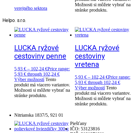
Možnosti si môžete vybrať na
verejného sektora
stránke produktu.
Helpo. s.r.o.
LUCKA ryžové
LUCKA ryžové
cestoviny penne
cestoviny
vretena
5,93
€
–
102,24
€
Price range:
5,93 € through 102,24 €
5,93
€
–
102,24
€
Price range:
Výber možností
Tento
5,93 € through 102,24 €
produkt má viacero variantov.
Výber možností
Tento
Možnosti si môžete vybrať na
produkt má viacero variantov.
stránke produktu.
Možnosti si môžete vybrať na
stránke produktu.
Nitrianska 1837/5, 921 01
Piešťany
IČO: 53123816