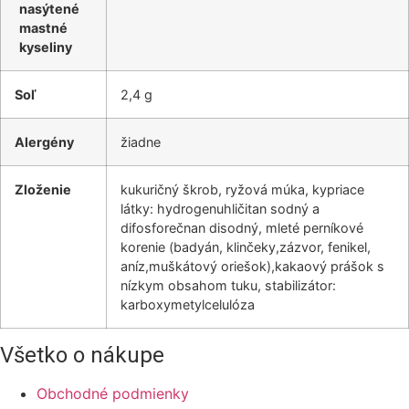
nasýtené
mastné
kyseliny
Soľ
2,4 g
Alergény
žiadne
Zloženie
kukuričný škrob, ryžová múka, kypriace
látky: hydrogenuhličitan sodný a
difosforečnan disodný, mleté perníkové
korenie (badyán, klinčeky,zázvor, fenikel,
aníz,muškátový oriešok),kakaový prášok s
nízkym obsahom tuku, stabilizátor:
karboxymetylcelulóza
Všetko o nákupe
Obchodné podmienky