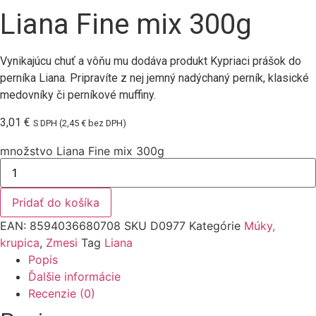
Liana Fine mix 300g
Vynikajúcu chuť a vôňu mu dodáva produkt Kypriaci prášok do
perníka Liana. Pripravíte z nej jemný nadýchaný perník, klasické
medovníky či perníkové muffiny.
3,01
€
S DPH (
2,45
€
bez DPH)
množstvo Liana Fine mix 300g
Pridať do košíka
EAN:
8594036680708
SKU
D0977
Kategórie
Múky,
krupica
,
Zmesi
Tag
Liana
Popis
Ďalšie informácie
Recenzie (0)