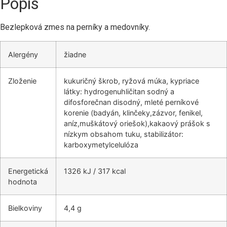
Popis
Bezlepková zmes na perníky a medovníky.
Alergény
žiadne
Zloženie
kukuričný škrob, ryžová múka, kypriace
látky: hydrogenuhličitan sodný a
difosforečnan disodný, mleté perníkové
korenie (badyán, klinčeky,zázvor, fenikel,
aníz,muškátový oriešok),kakaový prášok s
nízkym obsahom tuku, stabilizátor:
karboxymetylcelulóza
Energetická
1326 kJ / 317 kcal
hodnota
Bielkoviny
4,4 g