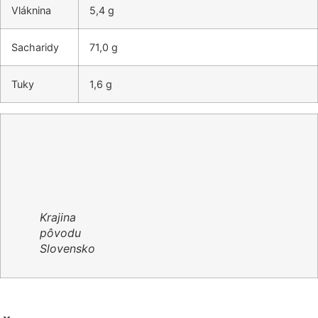
Vláknina
5,4 g
Sacharidy
71,0 g
Tuky
1,6 g
Krajina
pôvodu
Slovensko