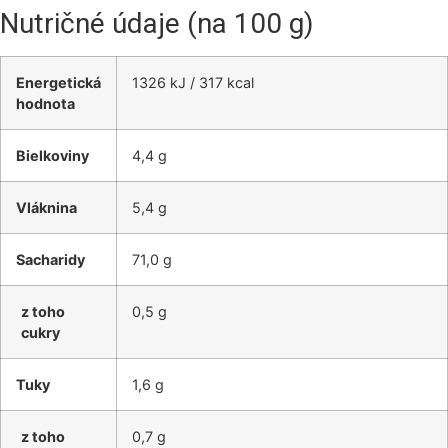
Nutričné údaje (na 100 g)
Energetická
1326 kJ / 317 kcal
hodnota
Bielkoviny
4,4 g
Vláknina
5,4 g
Sacharidy
71,0 g
z toho
0,5 g
cukry
Tuky
1,6 g
z toho
0,7 g