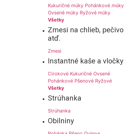
Kukuričné múky
Pohánkové múky
Ovsené múky
Ryžové múky
Všetky
Zmesi na chlieb, pečivo
atď.
Zmesi
Instantné kaše a vločky
Cirokové
Kukuričné
Ovsené
Pohánkové
Pšenové
Ryžové
Všetky
Strúhanka
Strúhanka
Obilniny
Pohánka
Pšeno
Quinoa