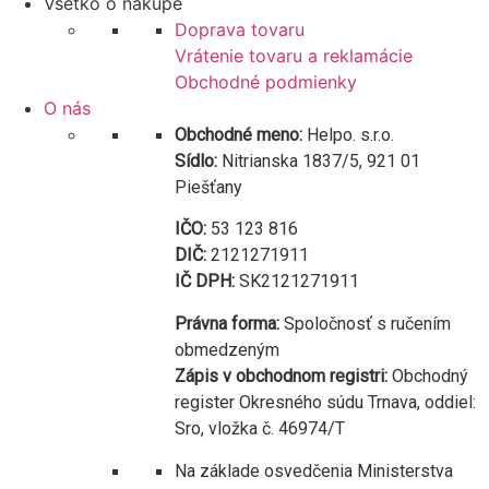
Všetko o nákupe
Doprava tovaru
Vrátenie tovaru a reklamácie
Obchodné podmienky
O nás
Obchodné meno:
Helpo. s.r.o.
Sídlo:
Nitrianska 1837/5, 921 01
Piešťany
IČO:
53 123 816
DIČ:
2121271911
IČ DPH:
SK2121271911
Právna forma:
Spoločnosť s ručením
obmedzeným
Zápis v obchodnom registri:
Obchodný
register Okresného súdu Trnava, oddiel:
Sro, vložka č. 46974/T
Na základe osvedčenia Ministerstva