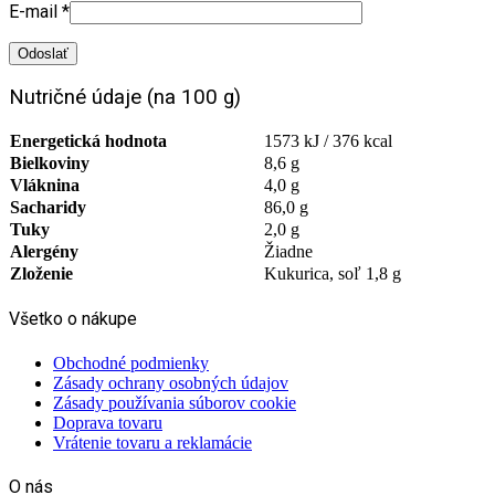
E-mail
*
Nutričné údaje (na 100 g)
Energetická hodnota
1573 kJ / 376 kcal
Bielkoviny
8,6 g
Vláknina
4,0 g
Sacharidy
86,0 g
Tuky
2,0 g
Alergény
Žiadne
Zloženie
Kukurica, soľ 1,8 g
Všetko o nákupe
Obchodné podmienky
Zásady ochrany osobných údajov
Zásady používania súborov cookie
Doprava tovaru
Vrátenie tovaru a reklamácie
O nás