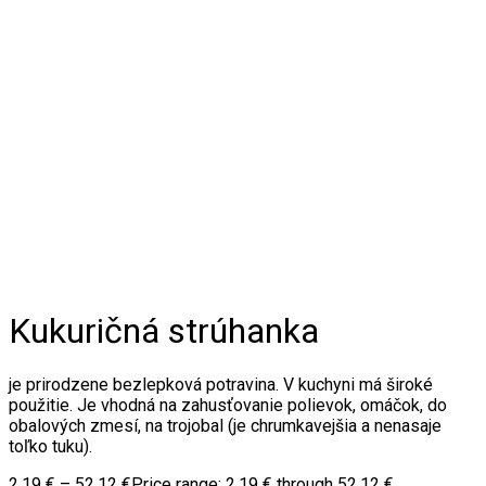
Kukuričná strúhanka
je prirodzene bezlepková potravina. V kuchyni má široké
použitie. Je vhodná na zahusťovanie polievok, omáčok, do
obalových zmesí, na trojobal (je chrumkavejšia a nenasaje
toľko tuku).
2,19
€
–
52,12
€
Price range: 2,19 € through 52,12 €