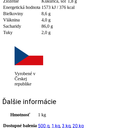
Zloženie
Kukurica, soľ 1,8 g
Energetická hodnota
1573 kJ / 376 kcal
Bielkoviny
8,6 g
Vláknina
4,0 g
Sacharidy
86,0 g
Tuky
2,0 g
Vyrobené v
Českej
republike
Ďalšie informácie
Hmotnosť
1 kg
Dostupné balenia
500 g
,
1 kg
,
3 kg
,
20 kg