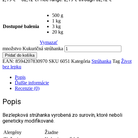
500 g
1 kg
Dostupné balenia
3 kg
20 kg
Vymazať
množstvo Kukuričná strúhanka
Pridať do košíka
EAN:
8594207830970
SKU
6051
Kategória
Strúhanka
Tag
Život
bez lepku
Popis
Ďalšie informácie
Recenzie (0)
Popis
Bezlepková strúhanka vyrobená zo surovín, ktoré neboli
geneticky modifikované.
Alergény
Žiadne