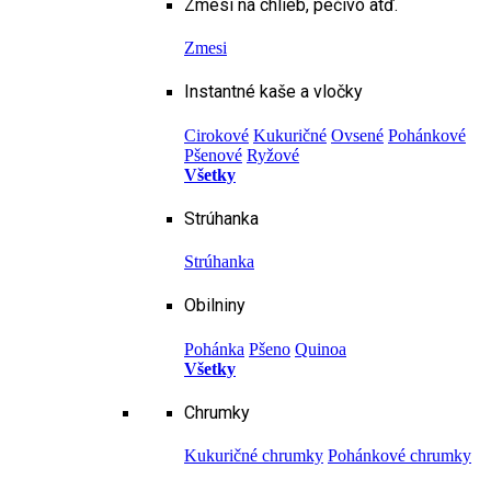
Zmesi na chlieb, pečivo atď.
Zmesi
Instantné kaše a vločky
Cirokové
Kukuričné
Ovsené
Pohánkové
Pšenové
Ryžové
Všetky
Strúhanka
Strúhanka
Obilniny
Pohánka
Pšeno
Quinoa
Všetky
Chrumky
Kukuričné chrumky
Pohánkové chrumky