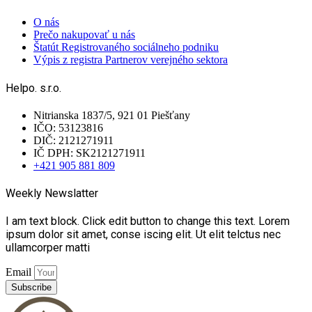
O nás
Prečo nakupovať u nás
Štatút Registrovaného sociálneho podniku
Výpis z registra Partnerov verejného sektora
Helpo. s.r.o.
Nitrianska 1837/5, 921 01 Piešťany
IČO: 53123816
DIČ: 2121271911
IČ DPH: SK2121271911
+421 905 881 809
Weekly Newslatter
I am text block. Click edit button to change this text. Lorem
ipsum dolor sit amet, conse iscing elit. Ut elit telctus nec
ullamcorper matti
Email
Subscribe