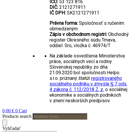
IČO:
53 123 816
DIČ:
2121271911
IČ DPH:
SK2121271911
Právna forma:
Spoločnosť s ručením
obmedzeným
Zápis v obchodnom registri:
Obchodný
register Okresného súdu Trnava,
oddiel: Sro, vložka č. 46974/T
Na základe osvedčenia Ministerstva
práce, sociálnych vecí a rodiny
Slovenskej republiky zo dňa
21.09.2020 bol spoločnosti Helpo.
s.r.o. priznaný štatút
registrovaného
sociálneho podniku v zmysle § 7 ods.
4 zákona č. 112/2018 Z. z.
o sociálnej
ekonomike a sociálnych podnikoch
v znení neskorších predpisov.
0,00
€
0
Cart
Products search
Vyhľadať