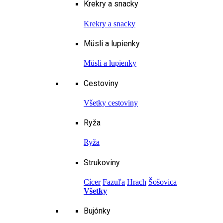
Krekry a snacky
Krekry a snacky
Müsli a lupienky
Müsli a lupienky
Cestoviny
Všetky cestoviny
Ryža
Ryža
Strukoviny
Cícer
Fazuľa
Hrach
Šošovica
Všetky
Bujónky