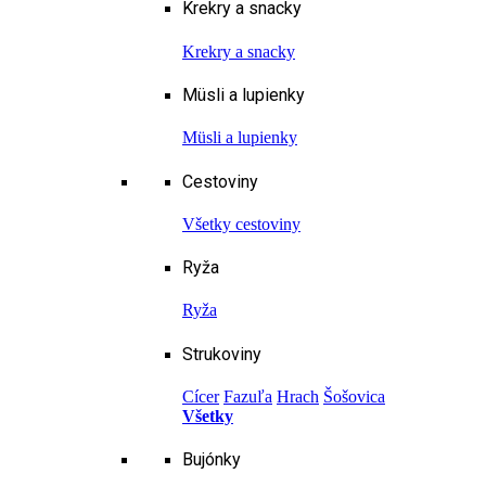
Krekry a snacky
Krekry a snacky
Müsli a lupienky
Müsli a lupienky
Cestoviny
Všetky cestoviny
Ryža
Ryža
Strukoviny
Cícer
Fazuľa
Hrach
Šošovica
Všetky
Bujónky