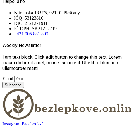
Helpo. s.r.o.
Nitrianska 1837/5, 921 01 Piešťany
IČO: 53123816
DIČ: 2121271911
IČ DPH: SK2121271911
+421 905 881 809
Weekly Newslatter
I am text block. Click edit button to change this text. Lorem
ipsum dolor sit amet, conse iscing elit. Ut elit telctus nec
ullamcorper matti
Email
Subscribe
Instagram
Facebook-f