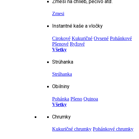
Zmesi na chlieb, pečivo atď.
Zmesi
Instantné kaše a vločky
Cirokové
Kukuričné
Ovsené
Pohánkové
Pšenové
Ryžové
Všetky
Strúhanka
Strúhanka
Obilniny
Pohánka
Pšeno
Quinoa
Všetky
Chrumky
Kukuričné chrumky
Pohánkové chrumky