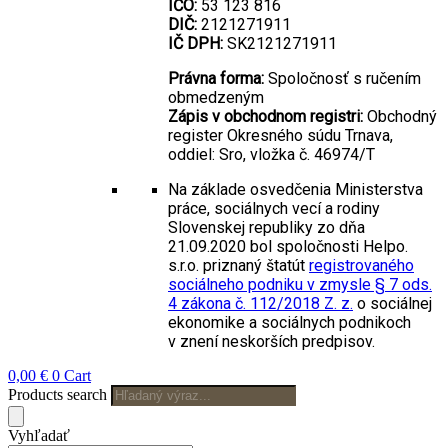
IČO:
53 123 816
DIČ:
2121271911
IČ DPH:
SK2121271911
Právna forma:
Spoločnosť s ručením
obmedzeným
Zápis v obchodnom registri:
Obchodný
register Okresného súdu Trnava,
oddiel: Sro, vložka č. 46974/T
Na základe osvedčenia Ministerstva
práce, sociálnych vecí a rodiny
Slovenskej republiky zo dňa
21.09.2020 bol spoločnosti Helpo.
s.r.o. priznaný štatút
registrovaného
sociálneho podniku v zmysle § 7 ods.
4 zákona č. 112/2018 Z. z.
o sociálnej
ekonomike a sociálnych podnikoch
v znení neskorších predpisov.
0,00
€
0
Cart
Products search
Vyhľadať