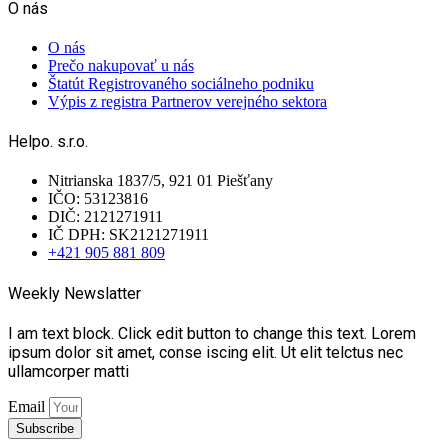
O nás
O nás
Prečo nakupovať u nás
Štatút Registrovaného sociálneho podniku
Výpis z registra Partnerov verejného sektora
Helpo. s.r.o.
Nitrianska 1837/5, 921 01 Piešťany
IČO: 53123816
DIČ: 2121271911
IČ DPH: SK2121271911
+421 905 881 809
Weekly Newslatter
I am text block. Click edit button to change this text. Lorem
ipsum dolor sit amet, conse iscing elit. Ut elit telctus nec
ullamcorper matti
Email
Subscribe