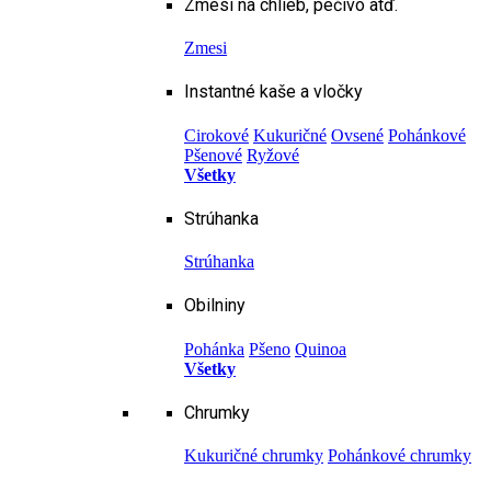
Zmesi na chlieb, pečivo atď.
Zmesi
Instantné kaše a vločky
Cirokové
Kukuričné
Ovsené
Pohánkové
Pšenové
Ryžové
Všetky
Strúhanka
Strúhanka
Obilniny
Pohánka
Pšeno
Quinoa
Všetky
Chrumky
Kukuričné chrumky
Pohánkové chrumky