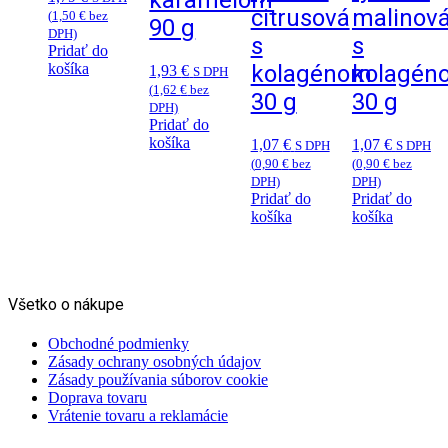
karamelom
citrusová
malinov
(
1,50
€
bez
90 g
DPH)
s
s
Pridať do
košíka
kolagénom
kolagén
1,93
€
S DPH
(
1,62
€
bez
30 g
30 g
DPH)
Pridať do
košíka
1,07
€
1,07
€
S DPH
S DPH
(
0,90
€
bez
(
0,90
€
bez
DPH)
DPH)
Pridať do
Pridať do
košíka
košíka
Všetko o nákupe
Obchodné podmienky
Zásady ochrany osobných údajov
Zásady používania súborov cookie
Doprava tovaru
Vrátenie tovaru a reklamácie