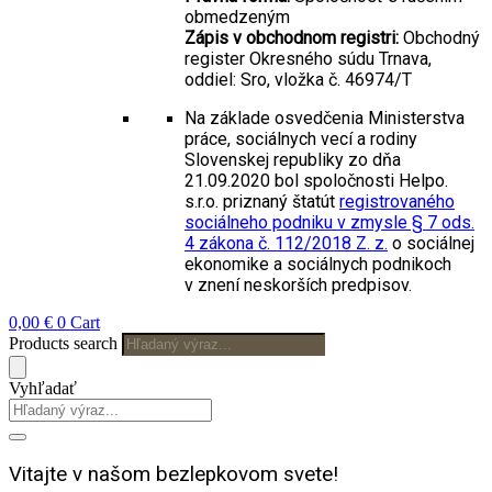
obmedzeným
Zápis v obchodnom registri:
Obchodný
register Okresného súdu Trnava,
oddiel: Sro, vložka č. 46974/T
Na základe osvedčenia Ministerstva
práce, sociálnych vecí a rodiny
Slovenskej republiky zo dňa
21.09.2020 bol spoločnosti Helpo.
s.r.o. priznaný štatút
registrovaného
sociálneho podniku v zmysle § 7 ods.
4 zákona č. 112/2018 Z. z.
o sociálnej
ekonomike a sociálnych podnikoch
v znení neskorších predpisov.
0,00
€
0
Cart
Products search
Vyhľadať
Vitajte v našom
bezlepkovom svete!