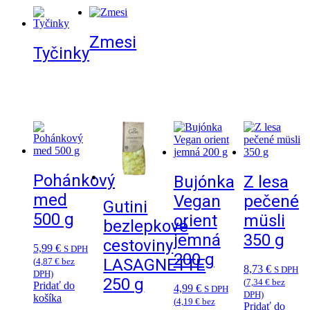
Zmesi
Tyčinky
Pohánkový
Bujónka
Z lesa
med
Vegan
pečené
Gutini
500 g
orient
müsli
bezlepkové
jemná
350 g
cestoviny
5,99
€
S DPH
200 g
LASAGNETTE
(
4,87
€
bez
8,73
€
S DPH
DPH)
250 g
(
7,34
€
bez
Pridať do
4,99
€
S DPH
DPH)
košíka
(
4,19
€
bez
Pridať do