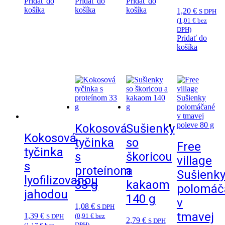
Pridať do
Pridať do
Pridať do
košíka
košíka
košíka
1,20
€
S DPH
(
1,01
€
bez
DPH)
Pridať do
košíka
Kokosová
Sušienky
Kokosová
tyčinka
so
Free
tyčinka
s
škoricou
village
s
proteínom
a
Sušienk
lyofilizovanou
33 g
kakaom
polomáč
jahodou
140 g
v
1,08
€
S DPH
tmavej
1,39
€
(
0,91
€
bez
S DPH
2,79
€
S DPH
DPH)