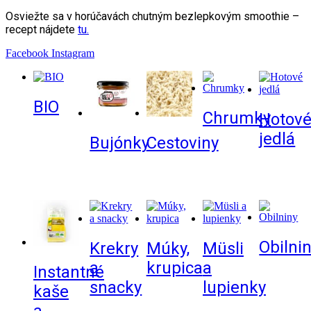
Osviežte sa v horúčavách chutným bezlepkovým smoothie –
recept nájdete
tu.
Facebook
Instagram
BIO
Chrumky
Hotov
jedlá
Bujónky
Cestoviny
Obilni
Krekry
Múky,
Müsli
a
krupica
a
Instantné
snacky
lupienky
kaše