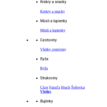
Krekry a snacky
Krekry a snacky
Müsli a lupienky
Müsli a lupienky
Cestoviny
Všetky cestoviny
Ryža
Ryža
Strukoviny
Cícer
Fazuľa
Hrach
Šošovica
Všetky
Bujónky