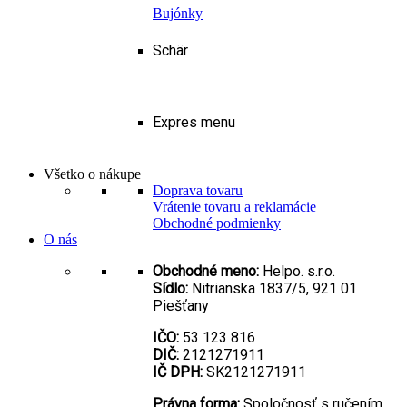
Bujónky
Schär
Expres menu
Všetko o nákupe
Doprava tovaru
Vrátenie tovaru a reklamácie
Obchodné podmienky
O nás
Obchodné meno:
Helpo. s.r.o.
Sídlo:
Nitrianska 1837/5, 921 01
Piešťany
IČO:
53 123 816
DIČ:
2121271911
IČ DPH:
SK2121271911
Právna forma:
Spoločnosť s ručením