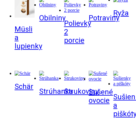
Ryža
Obilniny
Potraviny
Polievky
Müsli
2
a
porcie
lupienky
Schär
Strúhanka
Strukoviny
Sušené
Sušien
ovocie
a
piškót