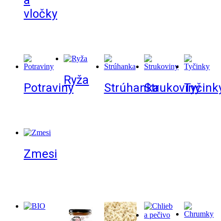
a
vločky
Ryža
Potraviny
Strúhanka
Strukoviny
Tyčink
Zmesi