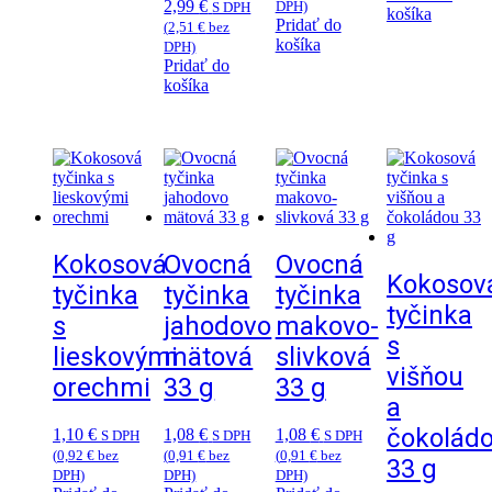
2,99
€
DPH)
S DPH
košíka
Pridať do
(
2,51
€
bez
košíka
DPH)
Pridať do
košíka
Kokosová
Ovocná
Ovocná
Kokosov
tyčinka
tyčinka
tyčinka
tyčinka
s
jahodovo
makovo-
s
lieskovými
mätová
slivková
višňou
orechmi
33 g
33 g
a
čokolád
1,10
€
1,08
€
1,08
€
S DPH
S DPH
S DPH
(
0,92
€
bez
(
0,91
€
bez
(
0,91
€
bez
33 g
DPH)
DPH)
DPH)