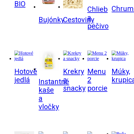
BIO
Chrum
Chlieb
a
Bujónky
Cestoviny
pečivo
Hotové
Krekry
Menu
Múky,
jedlá
a
2
krupic
Instantné
snacky
porcie
kaše
a
vločky