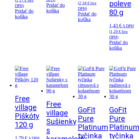
(
1,17
€
bez
poleve
(
2,34
€
bez
Pridať do
DPH)
DPH)
košíka
80 g
Pridať do
Pridať do
košíka
košíka
1,43
€
S DPH
(
1,20
€
bez
DPH)
Pridať do
košíka
Free
Free
village
GoFit
GoFit
village
Piškóty
Pure
Pure
Sušienky
120 g
Platinum
Platinu
s
tyčinka
tyčinka
1,79
€
S DPH