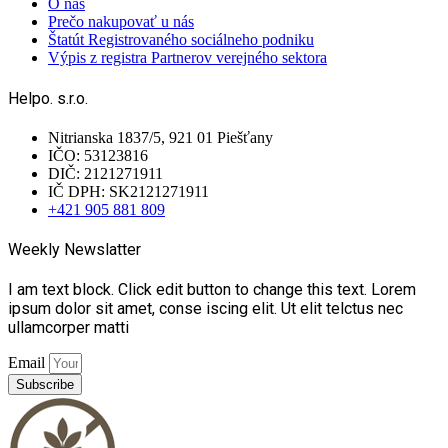
O nás
Prečo nakupovať u nás
Štatút Registrovaného sociálneho podniku
Výpis z registra Partnerov verejného sektora
Helpo. s.r.o.
Nitrianska 1837/5, 921 01 Piešťany
IČO: 53123816
DIČ: 2121271911
IČ DPH: SK2121271911
+421 905 881 809
Weekly Newslatter
I am text block. Click edit button to change this text. Lorem
ipsum dolor sit amet, conse iscing elit. Ut elit telctus nec
ullamcorper matti
Email
Subscribe