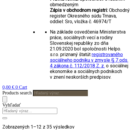
obmedzeným
Zápis v obchodnom registri:
Obchodný
register Okresného súdu Trnava,
oddiel: Sro, vložka č. 46974/T
Na základe osvedčenia Ministerstva
práce, sociálnych vecí a rodiny
Slovenskej republiky zo dňa
21.09.2020 bol spoločnosti Helpo.
s.r.o. priznaný štatút
registrovaného
sociálneho podniku v zmysle § 7 ods.
4 zákona č. 112/2018 Z. z.
o sociálnej
ekonomike a sociálnych podnikoch
v znení neskorších predpisov.
0,00
€
0
Cart
Products search
Vyhľadať
Zobrazených 1–12 z 35 výsledkov