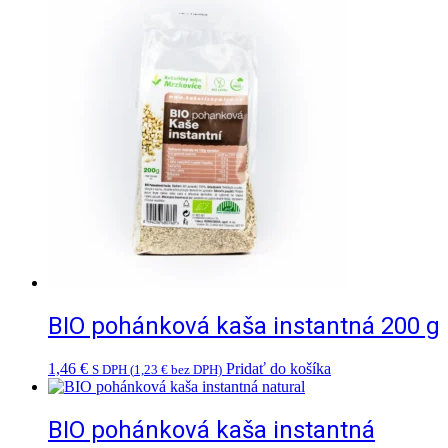
BIO pohánková kaša instantná 200 g
1,46
€
Pridať do košíka
S DPH (
1,23
€
bez DPH)
BIO pohánková kaša instantná