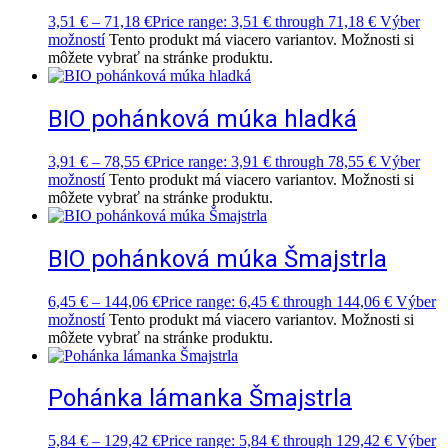
3,51
€
–
71,18
€
Price range: 3,51 € through 71,18 €
Výber
možností
Tento produkt má viacero variantov. Možnosti si
môžete vybrať na stránke produktu.
BIO pohánková múka hladká
3,91
€
–
78,55
€
Price range: 3,91 € through 78,55 €
Výber
možností
Tento produkt má viacero variantov. Možnosti si
môžete vybrať na stránke produktu.
BIO pohánková múka Šmajstrla
6,45
€
–
144,06
€
Price range: 6,45 € through 144,06 €
Výber
možností
Tento produkt má viacero variantov. Možnosti si
môžete vybrať na stránke produktu.
Pohánka lámanka Šmajstrla
5,84
€
–
129,42
€
Price range: 5,84 € through 129,42 €
Výber