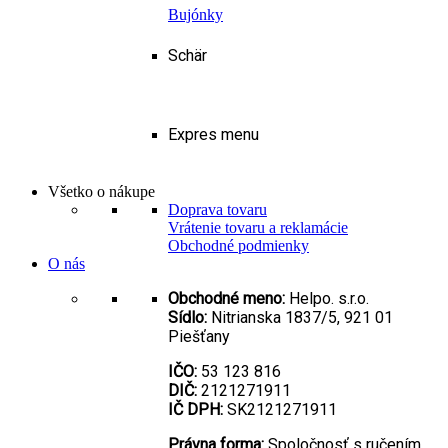
Bujónky
Schär
Expres menu
Všetko o nákupe
Doprava tovaru
Vrátenie tovaru a reklamácie
Obchodné podmienky
O nás
Obchodné meno:
Helpo. s.r.o.
Sídlo:
Nitrianska 1837/5, 921 01
Piešťany
IČO:
53 123 816
DIČ:
2121271911
IČ DPH:
SK2121271911
Právna forma:
Spoločnosť s ručením