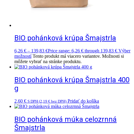
BIO pohánková krúpa Šmajstrla
6,26
€
–
139,83
€
Price range: 6,26 € through 139,83 €
Výber
možností
Tento produkt má viacero variantov. Možnosti si
môžete vybrať na stránke produktu.
BIO pohánková krúpa Šmajstrla 400
g
2,60
€
Pridať do košíka
S DPH (
2,19
€
bez DPH)
BIO pohánková múka celozrnná
Šmajstrla