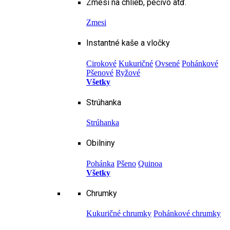
Zmesi na chlieb, pečivo atď.
Zmesi
Instantné kaše a vločky
Cirokové
Kukuričné
Ovsené
Pohánkové
Pšenové
Ryžové
Všetky
Strúhanka
Strúhanka
Obilniny
Pohánka
Pšeno
Quinoa
Všetky
Chrumky
Kukuričné chrumky
Pohánkové chrumky