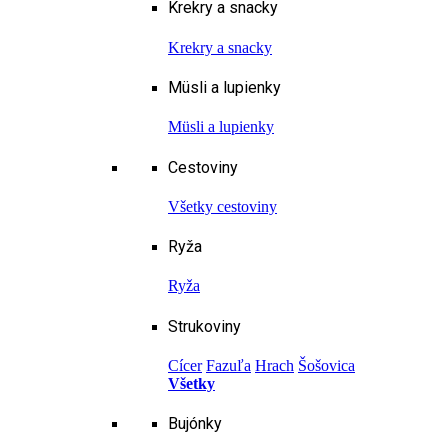
Krekry a snacky
Krekry a snacky
Müsli a lupienky
Müsli a lupienky
Cestoviny
Všetky cestoviny
Ryža
Ryža
Strukoviny
Cícer
Fazuľa
Hrach
Šošovica
Všetky
Bujónky