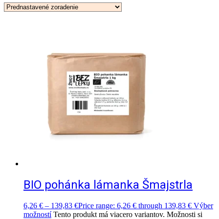
BIO pohánka lámanka Šmajstrla
6,26
€
–
139,83
€
Price range: 6,26 € through 139,83 €
Výber
možností
Tento produkt má viacero variantov. Možnosti si