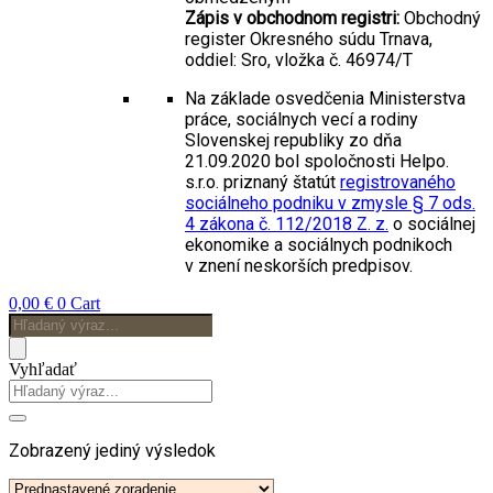
Zápis v obchodnom registri:
Obchodný
register Okresného súdu Trnava,
oddiel: Sro, vložka č. 46974/T
Na základe osvedčenia Ministerstva
práce, sociálnych vecí a rodiny
Slovenskej republiky zo dňa
21.09.2020 bol spoločnosti Helpo.
s.r.o. priznaný štatút
registrovaného
sociálneho podniku v zmysle § 7 ods.
4 zákona č. 112/2018 Z. z.
o sociálnej
ekonomike a sociálnych podnikoch
v znení neskorších predpisov.
0,00
€
0
Cart
Products
search
Vyhľadať
Zobrazený jediný výsledok