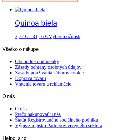
Quinoa biela
Price
Tento
3,72
€
–
31,16
€
Výber možností
range:
produkt
3,72 €
má
Všetko o nákupe
through
viacero
31,16 €
variantov.
Obchodné podmienky
Možnosti
Zásady ochrany osobných údajov
si
Zásady používania súborov cookie
môžete
Doprava tovaru
vybrať
Vrátenie tovaru a reklamácie
na
stránke
O nás
produktu.
O nás
Prečo nakupovať u nás
Štatút Registrovaného sociálneho podniku
Výpis z registra Partnerov verejného sektora
Helpo. s.r.o.