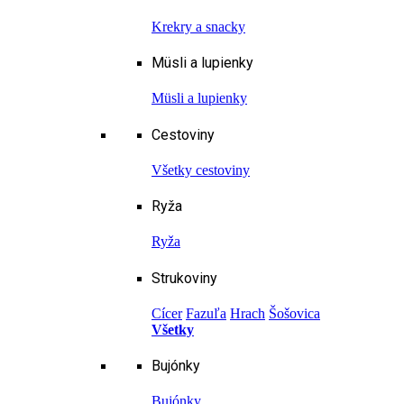
Krekry a snacky
Müsli a lupienky
Müsli a lupienky
Cestoviny
Všetky cestoviny
Ryža
Ryža
Strukoviny
Cícer
Fazuľa
Hrach
Šošovica
Všetky
Bujónky
Bujónky