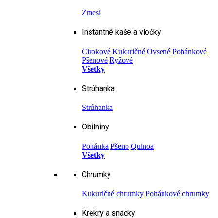
Zmesi
Instantné kaše a vločky
Cirokové
Kukuričné
Ovsené
Pohánkové
Pšenové
Ryžové
Všetky
Strúhanka
Strúhanka
Obilniny
Pohánka
Pšeno
Quinoa
Všetky
Chrumky
Kukuričné chrumky
Pohánkové chrumky
Krekry a snacky