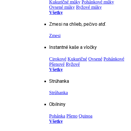
Kukuričné múky
Pohánkové múky
Ovsené múky
Ryžové múky
Všetky
Zmesi na chlieb, pečivo atď.
Zmesi
Instantné kaše a vločky
Cirokové
Kukuričné
Ovsené
Pohánkové
Pšenové
Ryžové
Všetky
Strúhanka
Strúhanka
Obilniny
Pohánka
Pšeno
Quinoa
Všetky