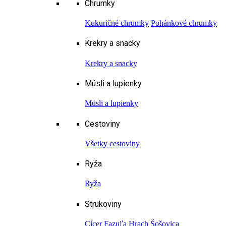
Chrumky
Kukuričné chrumky
Pohánkové chrumky
Krekry a snacky
Krekry a snacky
Müsli a lupienky
Müsli a lupienky
Cestoviny
Všetky cestoviny
Ryža
Ryža
Strukoviny
Cícer
Fazuľa
Hrach
Šošovica