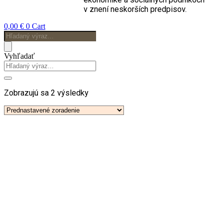
v znení neskorších predpisov.
0,00
€
0
Cart
Products
search
Vyhľadať
Zobrazujú sa 2 výsledky