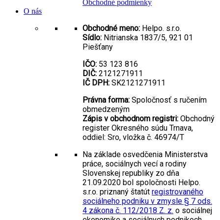
Obchodné podmienky
O nás
Obchodné meno:
Helpo. s.r.o.
Sídlo:
Nitrianska 1837/5, 921 01
Piešťany
IČO:
53 123 816
DIČ:
2121271911
IČ DPH:
SK2121271911
Právna forma:
Spoločnosť s ručením
obmedzeným
Zápis v obchodnom registri:
Obchodný
register Okresného súdu Trnava,
oddiel: Sro, vložka č. 46974/T
Na základe osvedčenia Ministerstva
práce, sociálnych vecí a rodiny
Slovenskej republiky zo dňa
21.09.2020 bol spoločnosti Helpo.
s.r.o. priznaný štatút
registrovaného
sociálneho podniku v zmysle § 7 ods.
4 zákona č. 112/2018 Z. z.
o sociálnej
ekonomike a sociálnych podnikoch