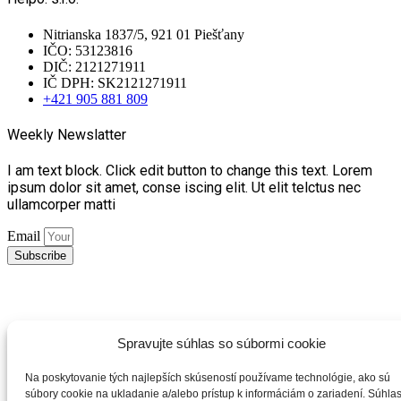
Nitrianska 1837/5, 921 01 Piešťany
IČO: 53123816
DIČ: 2121271911
IČ DPH: SK2121271911
+421 905 881 809
Weekly Newslatter
I am text block. Click edit button to change this text. Lorem
ipsum dolor sit amet, conse iscing elit. Ut elit telctus nec
ullamcorper matti
Email
Subscribe
Spravujte súhlas so súbormi cookie
Instagram
Facebook-f
Na poskytovanie tých najlepších skúseností používame technológie, ako sú
súbory cookie na ukladanie a/alebo prístup k informáciám o zariadení. Súhlas