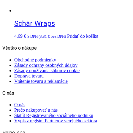
Schär Wraps
4,69
€
Pridať do košíka
S DPH (
3,81
€
bez DPH)
Všetko o nákupe
Obchodné podmienky
Zásady ochrany osobných údajov
Zásady používania súborov cookie
Doprava tovaru
Vrátenie tovaru a reklamácie
O nás
O nás
Prečo nakupovať u nás
Štatút Registrovaného sociálneho podniku
Výpis z registra Partnerov verejného sektora
Helpo. s.r.o.